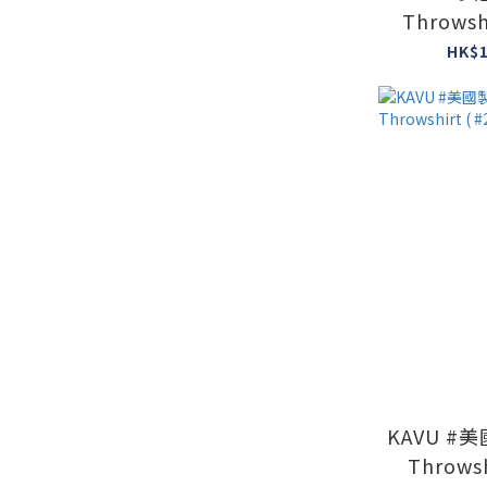
Throwsh
#Midni
HK$1
KAVU #美
Throwsh