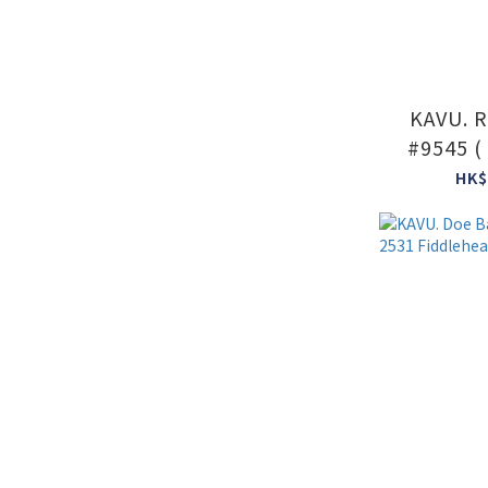
KAVU. R
#9545 (
To
HK$