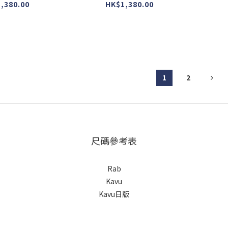
rald )
#Ranchland )
127
,380.00
HK$1,380.00
1
2
尺碼參考表
Rab
Kavu
Kavu日版