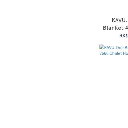
KAVU.
Blanket 
Fidd
HK$