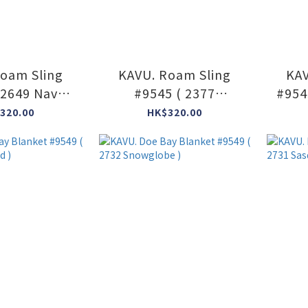
oam Sling
KAVU. Roam Sling
KAV
 2649 Navy
#9545 ( 2377
#954
po )
Ranchland )
320.00
HK$320.00