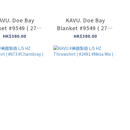
AVU. Doe Bay
KAVU. Doe Bay
ket #9549 ( 2731
Blanket #9549 ( 2712
quatch Night )
Mushroom Seeker )
HK$380.00
HK$380.00