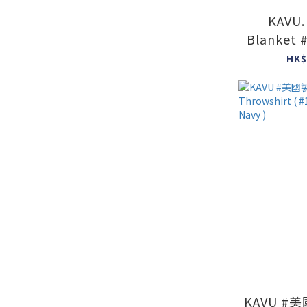
KAVU.
Blanket 
Chalet
HK$
KAVU #美