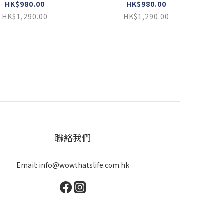
5 Port Royal )
1834 Black Bean )
HK$980.00
HK$980.00
HK$1,290.00
HK$1,290.00
聯絡我們
Email: info@wowthatslife.com.hk