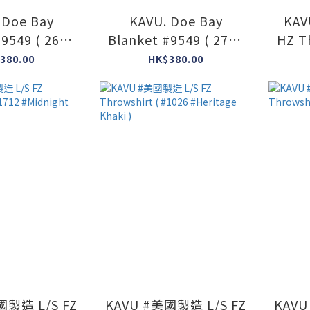
 Doe Bay
KAVU. Doe Bay
KAV
#9549 ( 2666
Blanket #9549 ( 2717
HZ T
 Holiday )
Winter Holiday )
380.00
HK$380.00
國製造 L/S FZ
KAVU #美國製造 L/S FZ
KAVU