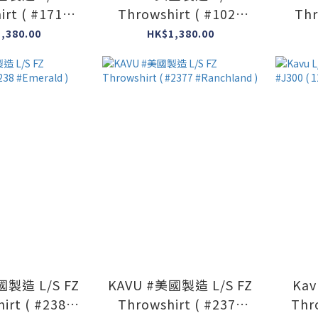
irt ( #1712
Throwshirt ( #1026
Thr
ght Navy )
#Heritage Khaki )
,380.00
HK$1,380.00
國製造 L/S FZ
KAVU #美國製造 L/S FZ
Kav
irt ( #238
Throwshirt ( #2377
Thr