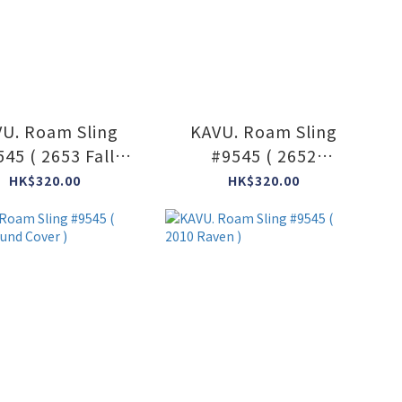
U. Roam Sling
KAVU. Roam Sling
45 ( 2653 Fall
#9545 ( 2652
Foliage )
Tweedish )
HK$320.00
HK$320.00