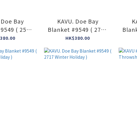
 Doe Bay
KAVU. Doe Bay
K
#9549 ( 2531
Blanket #9549 ( 2732
Blan
lehead )
Snowglobe )
Sas
380.00
HK$380.00