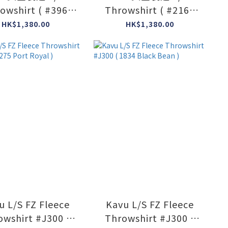
owshirt ( #396
Throwshirt ( #2164
#Jet Black )
#NW Ugly )
HK$1,380.00
HK$1,380.00
u L/S FZ Fleece
Kavu L/S FZ Fleece
owshirt #J300 (
Throwshirt #J300 (