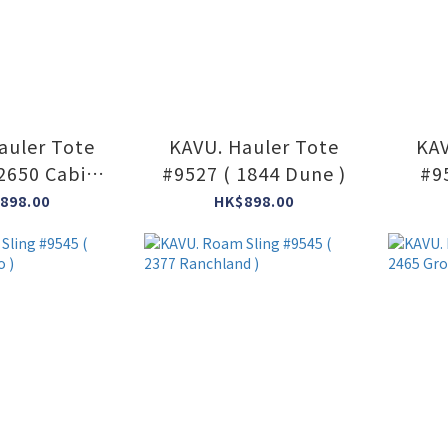
auler Tote
KAVU. Hauler Tote
KAV
 2650 Cabin
#9527 ( 1844 Dune )
#95
aid )
898.00
HK$898.00