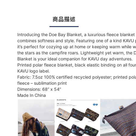
商品描述
Introducing the Doe Bay Blanket, a luxurious fleece blanket 
combines softness and style. Featuring one of a kind KAVU p
it’s perfect for cozying up at home or keeping warm while 
the stars as the campfire roars. Lightweight yet warm, the
Blanket is your ideal companion for KAVU day adventures.
Printed polar fleece blanket, black elastic binding on all four
KAVU logo label.
Fabric: 7.5oz 100% certified recycled polyester; printed pol
fleece – sublimation print
Dimensions: 68” x 54”
Made In China