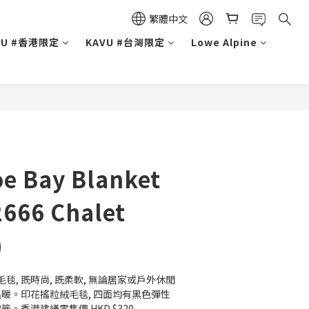
繁體中文
VU #香港限定
KAVU #台灣限定
Lowe Alpine
e Bay Blanket
2666 Chalet
)
毛毯, 既時尚, 既柔軟, 無論居家或戶外休閒
溫暖。印花搖粒絨毛毯, 四面均有黑色彈性
標籤。香港建議零售價 HKD $320