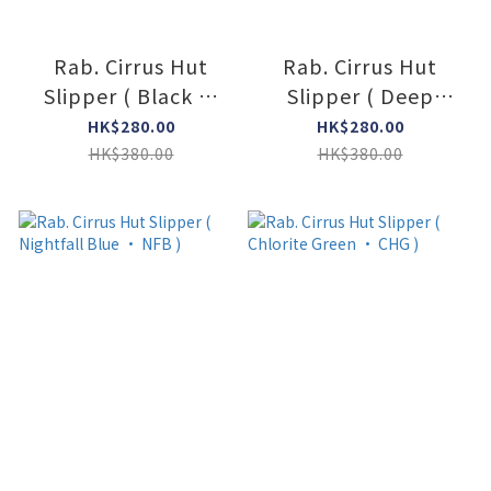
Rab. Cirrus Hut
Rab. Cirrus Hut
Slipper ( Black •
Slipper ( Deep
BLK )
Heather • DEH )
HK$280.00
HK$280.00
HK$380.00
HK$380.00