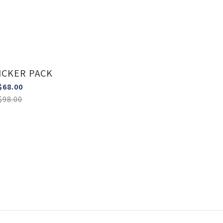
ICKER PACK
$68.00
$98.00