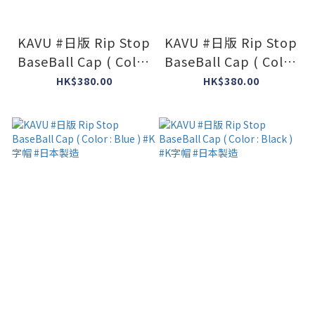
KAVU #日版 Rip Stop
KAVU #日版 Rip Stop
BaseBall Cap ( Color
BaseBall Cap ( Color
:Moca ) #K字帽 #日本
: Olive ) #K字帽 #日
HK$380.00
HK$380.00
製造
本製造