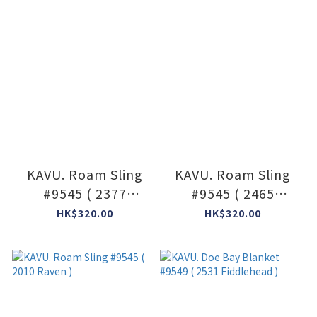
KAVU. Roam Sling
KAVU. Roam Sling
#9545 ( 2377
#9545 ( 2465
Ranchland )
Ground Cover )
HK$320.00
HK$320.00