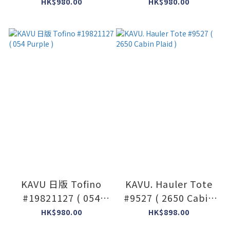
Khaki )
Chacoal Grey )
HK$980.00
HK$980.00
KAVU 日版 Tofino
KAVU. Hauler Tote
#19821127 ( 054
#9527 ( 2650 Cabin
Purple )
Plaid )
HK$980.00
HK$898.00