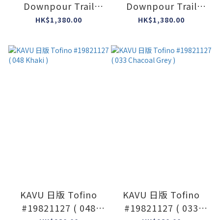
Downpour Trail
Downpour Trail
Light Waterproof
Light Waterproof
HK$1,380.00
HK$1,380.00
Jacket #QIP-19 (
Jacket #QIP-19 (
Colour : Plum ) #香
Colour : Light Zinc )
港限定 #2026 #令和8
#香港限定 #2026 #令
年
和8年
KAVU 日版 Tofino
KAVU 日版 Tofino
#19821127 ( 048
#19821127 ( 033