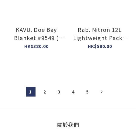
KAVU. Doe Bay
Rab. Nitron 12L
Blanket #9549 (
Lightweight Pack (
2717 Winter Holiday
Colour : Dark
HK$380.00
HK$590.00
)
Pewter/Anthracite
• DPA )
1
2
3
4
5
關於我們