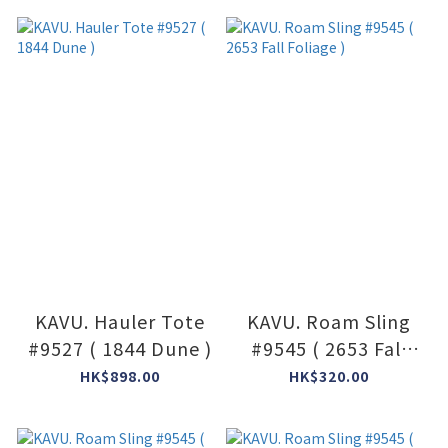
KAVU. Hauler Tote
KAVU. Roam Sling
#9527 ( 1844 Dune )
#9545 ( 2653 Fall
Foliage )
HK$898.00
HK$320.00