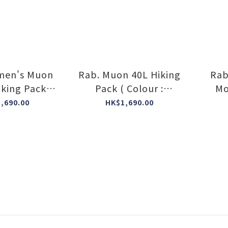
men's Muon
Rab. Muon 40L Hiking
Rab
king Pack (
Pack ( Colour :
Mo
: Pewter /
Pewter / Graphene )
Co
,690.00
HK$1,690.00
hene )