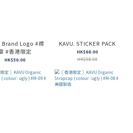
 Brand Logo #襟
KAVU. STICKER PACK
章 #香港限定
HK$68.00
HK$98.00
HK$50.00