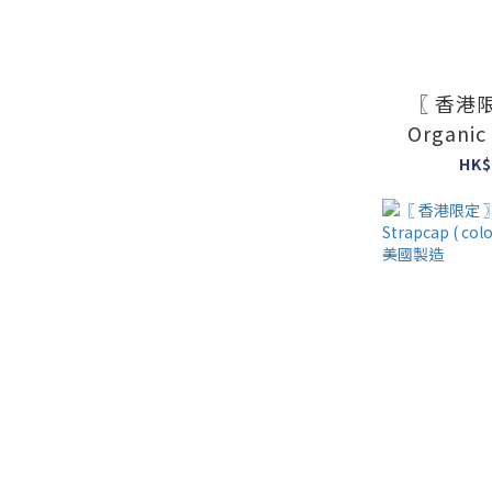
〖 香港限
Organic
colour : 
HK$
#