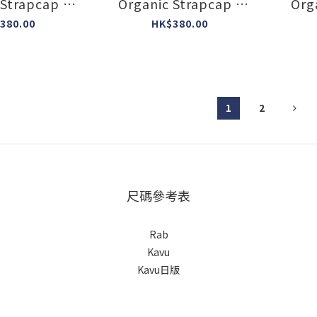
 Strapcap (
Organic Strapcap (
Org
gly ) #L-25 #
colour : ugly ) #L-24 #
colou
380.00
HK$380.00
國製造
美國製造
1
2
尺碼參考表
Rab
Kavu
Kavu日版