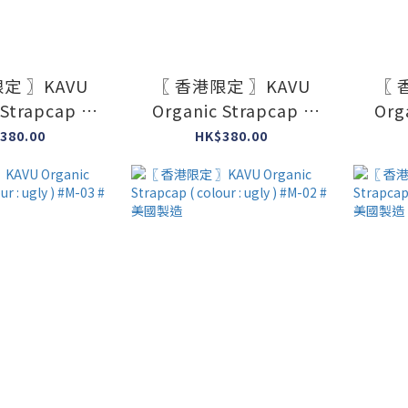
定 〗KAVU
〖 香港限定 〗KAVU
〖 
 Strapcap (
Organic Strapcap (
Org
ugly ) #M-07
colour : ugly ) #M-06
colo
380.00
HK$380.00
美國製造
#美國製造