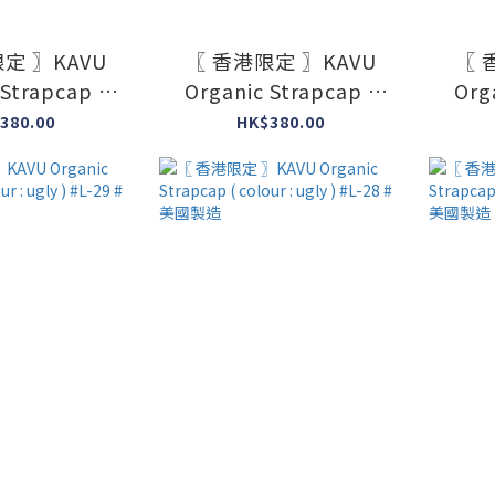
定 〗KAVU
〖 香港限定 〗KAVU
〖 
 Strapcap (
Organic Strapcap (
Org
ugly ) #M-03
colour : ugly ) #M-02
colo
380.00
HK$380.00
美國製造
#美國製造