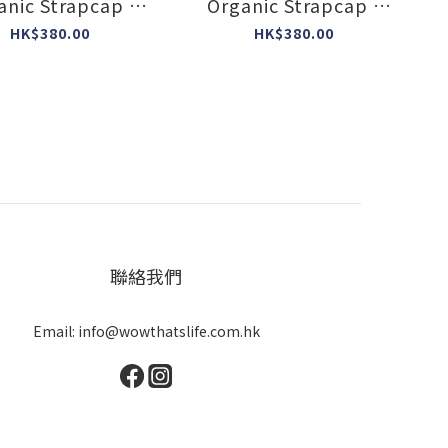
anic Strapcap (
Organic Strapcap (
r : ugly ) #L-23 #
colour : ugly ) #L-22 #
HK$380.00
HK$380.00
美國製造
美國製造
聯絡我們
Email: info@wowthatslife.com.hk