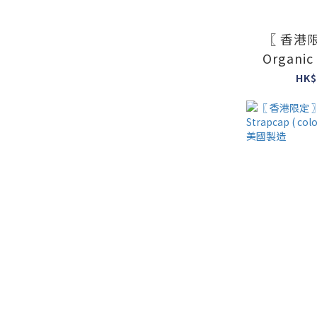
〖 香港限
Organic
colour : 
HK$
#