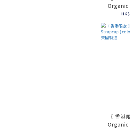
Organic
colour : u
HK$
美
〖 香港限
Organic