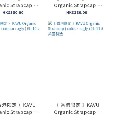
anic Strapcap (
Organic Strapcap (
r : ugly ) #L-06 #
colour : ugly ) #L-07 #
HK$380.00
HK$380.00
美國製造
美國製造
香港限定 〗KAVU
〖 香港限定 〗KAVU
anic Strapcap (
Organic Strapcap (