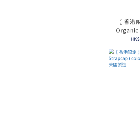
〖 香港限
Organic
colour : 
HK$
#