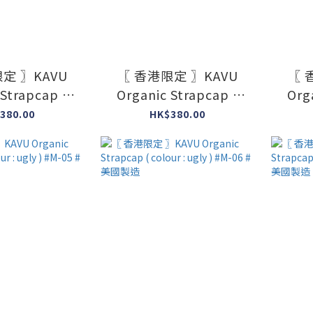
定 〗KAVU
〖 香港限定 〗KAVU
〖 
 Strapcap (
Organic Strapcap (
Org
ugly ) #M-01
colour : ugly ) #M-02
colo
380.00
HK$380.00
美國製造
#美國製造