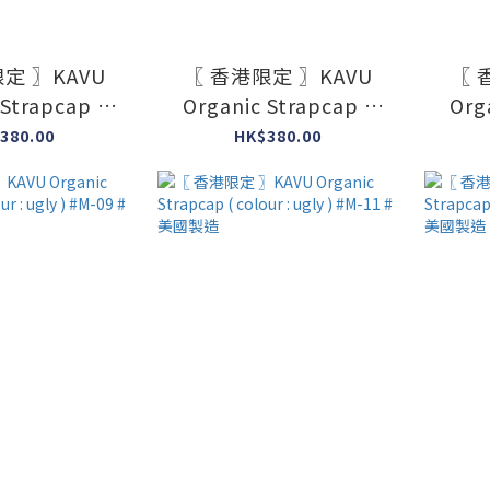
定 〗KAVU
〖 香港限定 〗KAVU
〖 
 Strapcap (
Organic Strapcap (
Org
ugly ) #M-05
colour : ugly ) #M-06
colo
380.00
HK$380.00
美國製造
#美國製造