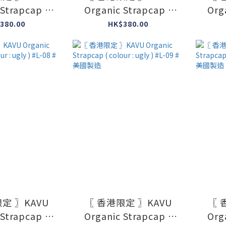
 Strapcap (
Organic Strapcap (
Org
gly ) #L-04 #
colour : ugly ) #L-05 #
colou
380.00
HK$380.00
國製造
美國製造
定 〗KAVU
〖 香港限定 〗KAVU
〖 
 Strapcap (
Organic Strapcap (
Org