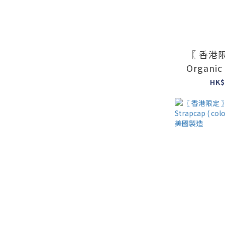
〖 香港限
Organic
colour : 
HK$
#