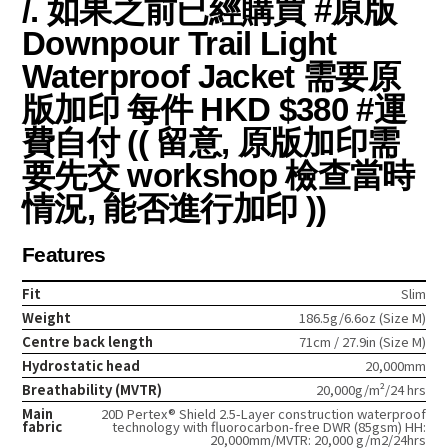
/. 如果之前已經購買 #原版
Downpour Trail Light
Waterproof Jacket 需要原
版加印 每件 HKD $380 #運
費自付 (( 留意, 原版加印需
要先交 workshop 檢查當時
情況, 能否進行加印 ))
Features
Fit
Slim
Weight
186.5g/6.6oz (Size M)
Centre back length
71cm / 27.9in (Size M)
Hydrostatic head
20,000mm
Breathability (MVTR)
20,000g/m²/24 hrs
Main
20D Pertex® Shield 2.5-Layer construction waterproof
fabric
technology with fluorocarbon-free DWR (85gsm) HH:
20,000mm/MVTR: 20,000 g/m2/24hrs