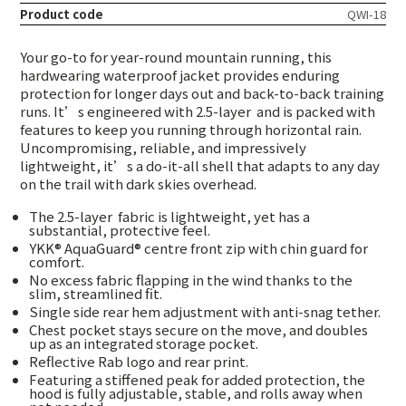
Product code
QWI-18
Your go-to for year-round mountain running, this
hardwearing waterproof jacket provides enduring
protection for longer days out and back-to-back training
runs. It’s engineered with 2.5-layer
and is packed with
features to keep you running through horizontal rain.
Uncompromising, reliable, and impressively
lightweight, it’s a do-it-all shell that adapts to any day
on the trail with dark skies overhead.
The 2.5-layer
fabric is lightweight, yet has a
substantial, protective feel.
YKK® AquaGuard® centre front zip with chin guard for
comfort.
No excess fabric flapping in the wind thanks to the
slim, streamlined fit.
Single side rear hem adjustment with anti-snag tether.
Chest pocket stays secure on the move, and doubles
up as an integrated storage pocket.
Reflective Rab logo and rear print.
Featuring a stiffened peak for added protection, the
hood is fully adjustable, stable, and rolls away when