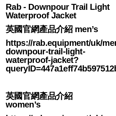
Rab - Downpour Trail Light
Waterproof Jacket
英國官網產品介紹 men’s
https://rab.equipment/uk/me
downpour-trail-light-
waterproof-jacket?
queryID=447a1eff74b597512
英國官網產品介紹
women’s