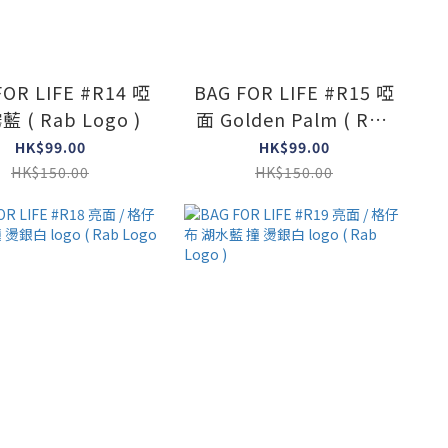
FOR LIFE #R14 啞
BAG FOR LIFE #R15 啞
藍 ( Rab Logo )
面 Golden Palm ( Rab
Logo )
HK$99.00
HK$99.00
HK$150.00
HK$150.00