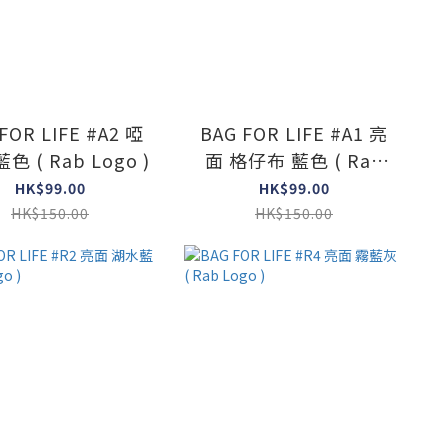
FOR LIFE #A2 啞
BAG FOR LIFE #A1 亮
色 ( Rab Logo )
面 格仔布 藍色 ( Rab
Logo )
HK$99.00
HK$99.00
HK$150.00
HK$150.00