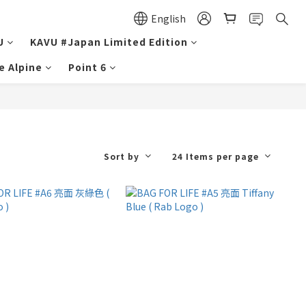
English
U
KAVU #Japan Limited Edition
e Alpine
Point 6
Sort by
24 Items per page