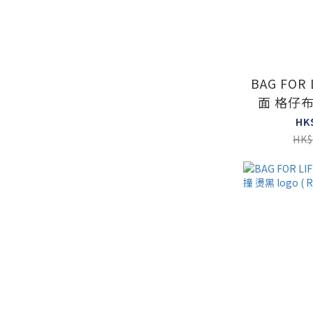
BAG FOR 
面 格仔布 
L
HK
HK$