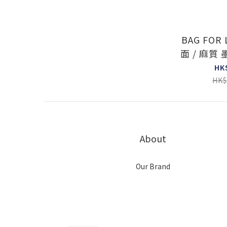
BAG FOR 
面 / 麻質
logo ( 
HK
HK$
About
Our Brand