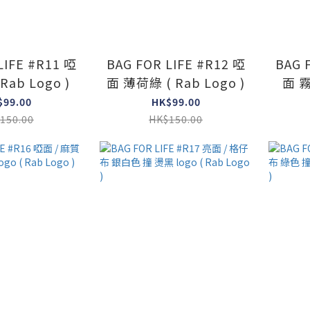
LIFE #R11 啞
BAG FOR LIFE #R12 啞
BAG 
Rab Logo )
面 薄荷綠 ( Rab Logo )
面 霧
$99.00
HK$99.00
150.00
HK$150.00