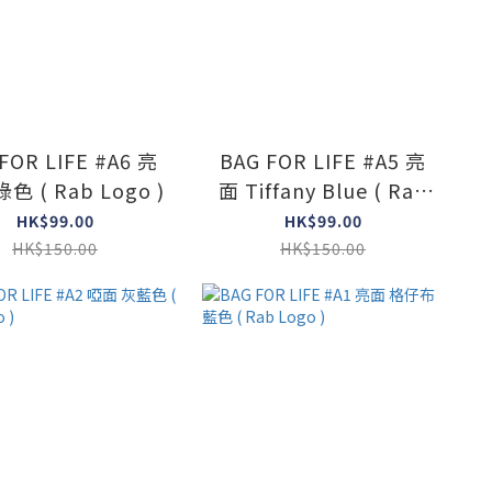
FOR LIFE #A6 亮
BAG FOR LIFE #A5 亮
色 ( Rab Logo )
面 Tiffany Blue ( Rab
Logo )
HK$99.00
HK$99.00
HK$150.00
HK$150.00