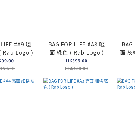
LIFE #A9 啞
BAG FOR LIFE #A8 啞
BAG 
Rab Logo )
面 綠色 ( Rab Logo )
面 灰綠
$99.00
HK$99.00
150.00
HK$150.00