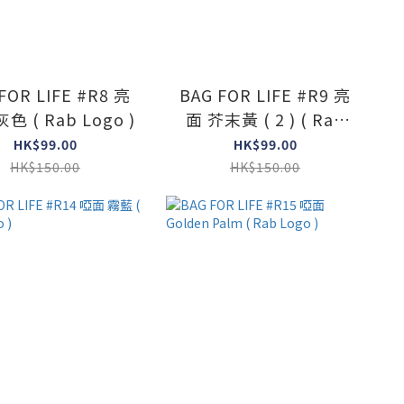
FOR LIFE #R8 亮
BAG FOR LIFE #R9 亮
色 ( Rab Logo )
面 芥末黃 ( 2 ) ( Rab
Logo )
HK$99.00
HK$99.00
HK$150.00
HK$150.00