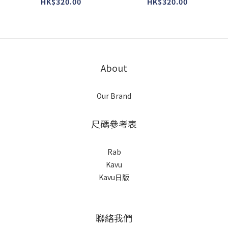
Kong ) Rab Stance
Kong ) Rab Stance
HK$320.00
HK$320.00
Mountain Tee ( 碳灰
Mountain Tee ( 白色
黑 )
)
About
Our Brand
尺碼參考表
Rab
Kavu
Kavu日版
聯絡我們