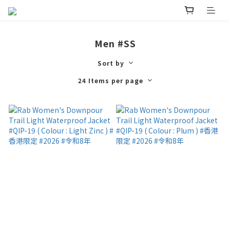
Men #SS
Sort by
24 Items per page