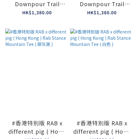
Downpour Trail
Downpour Trail
Light Waterproof
Light Waterproof
HK$1,380.00
HK$1,380.00
Jacket #QIP-18 (
Jacket #QIP-18 (
Colour : Anthracite )
Colour : Light
#香港限定 #2026 #令
Zinc/Anthracite ) #
和8年
香港限定 #2026 #令
和8年
#香港特別版 RAB x
#香港特別版 RAB x
different pig ( Hong
different pig ( Hong