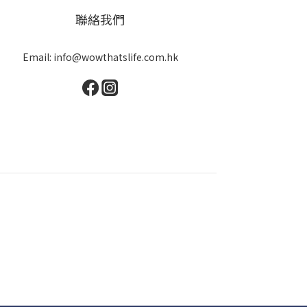
聯絡我們
Email: info@wowthatslife.com.hk