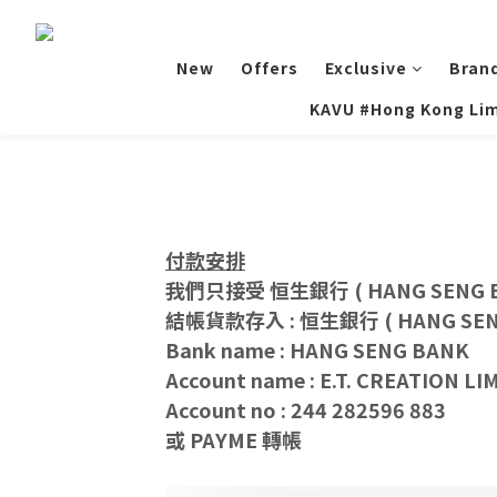
New
Offers
Exclusive
Bran
KAVU #Hong Kong Lim
付款安排
我們只接受 恒生銀行 ( HANG SENG 
結帳貨款存入 : 恒生銀行 ( HANG SEN
Bank name : HANG SENG BANK
Account name : E.T. CREATION LI
Account no : 244 282596 883
或 PAYME
轉帳