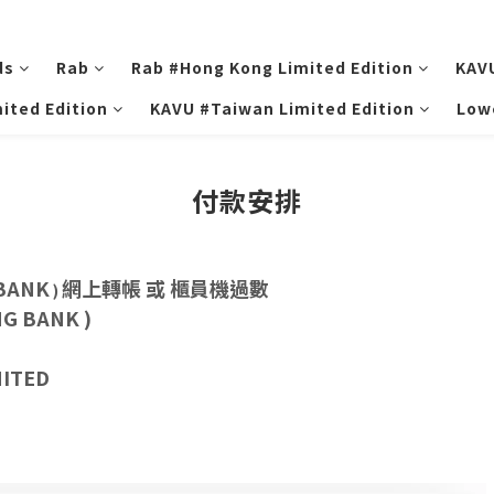
ds
Rab
Rab #Hong Kong Limited Edition
KAV
ited Edition
KAVU #Taiwan Limited Edition
Low
付款安排
BANK
網上轉帳 或 櫃員機過數
)
G BANK
)
MITED