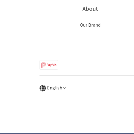
About
Our Brand
English