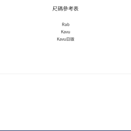
尺碼參考表
Rab
Kavu
Kavu日版
Copyright © Wow that's life | Powered by Wow that's life