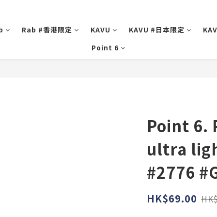
b
Rab #香港限定
KAVU
KAVU #日本限定
KA
Point 6
Point 6.
ultra li
#2776 #
HK$69.00
HK$