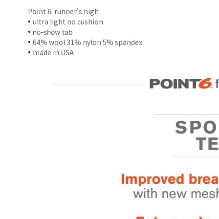
Point 6. runner's high
• 
ultra light no cushion
• 
no-show tab
• 
64% wool 31% nylon 5% spandex
• 
made in USA