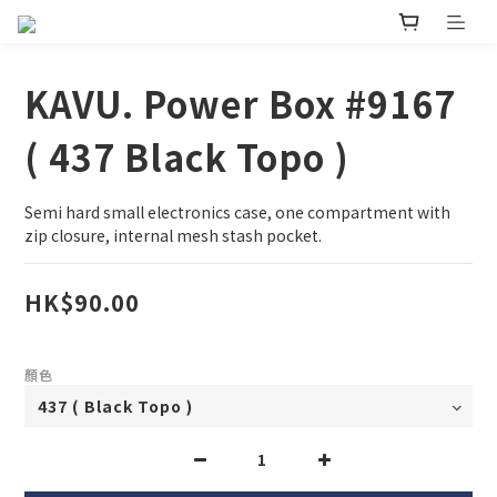
KAVU. Power Box #9167
( 437 Black Topo )
Semi hard small electronics case, one compartment with 
zip closure, internal mesh stash pocket.
HK$90.00
顏色