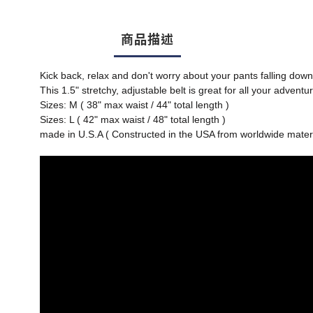
商品描述
Kick back, relax and don't worry about your pants falling down
This 1.5" stretchy, adjustable belt is great for all your advent
Sizes: M ( 38" max waist / 44" total length )
Sizes:
L ( 42" max waist / 48" total length )
made in U.S.A ( Constructed in the USA from worldwide materi