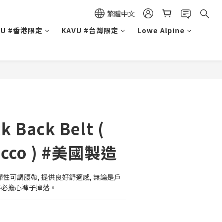
繁體中文
VU #香港限定
KAVU #台灣限定
Lowe Alpine
k Back Belt (
acco ) #美國製造
Belt 彈性可調腰帶, 提供良好舒適感, 無論是戶
不必擔心褲子掉落。