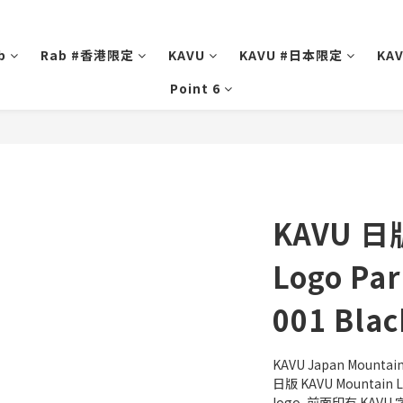
b
Rab #香港限定
KAVU
KAVU #日本限定
KA
Point 6
KAVU 日版
Logo Par
001 Blac
KAVU Japan Mountain 
日版 KAVU Mountain
logo, 前面印有 KA