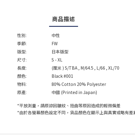
商品描述
性別:
中性
季節:
FW
版型:
日本版型
尺寸:
S - XL
長度:
(厘米 ) S/TBA , M/64.5 , L/66 , XL/70
顏色:
Black #001
物料:
80% Cotton 20% Polyester
原產:
中國 (Printed in Japan)
*平放測量，請原諒因皺紋、扭曲等原因造成的輕微偏差
*由於各螢幕顏色設定不同，貨品顏色在顯示上與真實或略有差