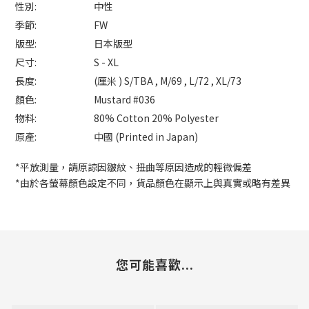
性別:
中性
季節:
FW
版型:
日本版型
尺寸:
S - XL
長度:
(厘米 ) S/TBA , M/69 , L/72 , XL/73
顏色:
Mustard #036
物料:
80% Cotton 20% Polyester
原產:
中國 (Printed in Japan)
*平放測量，請原諒因皺紋、扭曲等原因造成的輕微偏差
*由於各螢幕顏色設定不同，貨品顏色在顯示上與真實或略有差異
您可能喜歡...