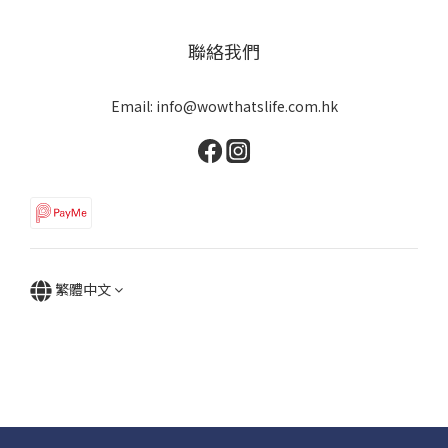
聯絡我們
Email: info@wowthatslife.com.hk
繁體中文
Copyright © Wow that's life | Powered by Wow that's life