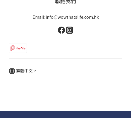
聯絡我們
Email: info@wowthatslife.com.hk
繁體中文
Copyright © Wow that's life | Powered by Wow that's life