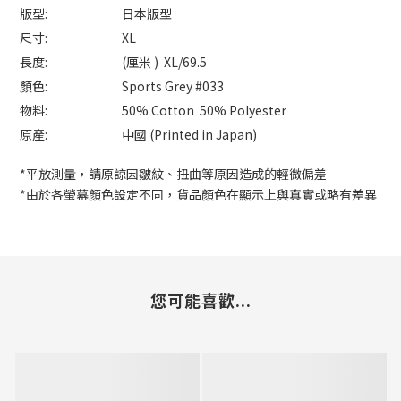
版型:
日本版型
尺寸:
XL
長度:
(厘米 ) XL/69.5
顏色:
Sports Grey #033
物料:
50% Cotton 50% Polyester
原產:
中國 (Printed in Japan)
*平放測量，請原諒因皺紋、扭曲等原因造成的輕微偏差
*由於各螢幕顏色設定不同，貨品顏色在顯示上與真實或略有差異
您可能喜歡...